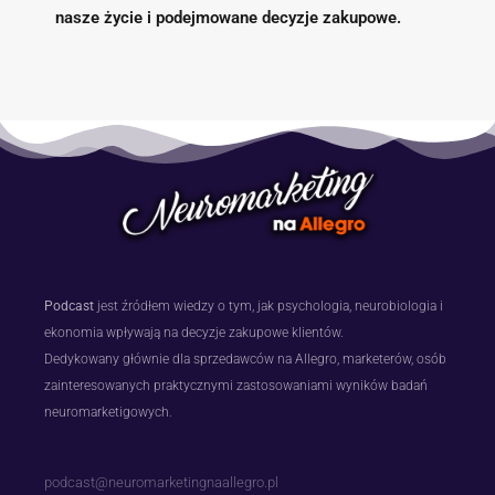
nasze życie i podejmowane decyzje zakupowe.
Podcast
jest źródłem wiedzy o tym, jak psychologia, neurobiologia i
ekonomia wpływają na decyzje zakupowe klientów.
Dedykowany głównie dla sprzedawców na Allegro, marketerów, osób
zainteresowanych praktycznymi zastosowaniami wyników badań
neuromarketigowych.
podcast@neuromarketingnaallegro.pl