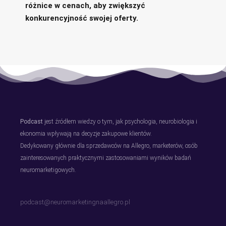
różnice w cenach, aby zwiększyć
konkurencyjność swojej oferty.
Podcast
jest źródłem wiedzy o tym, jak psychologia, neurobiologia i
ekonomia wpływają na decyzje zakupowe klientów.
Dedykowany głównie dla sprzedawców na Allegro, marketerów, osób
zainteresowanych praktycznymi zastosowaniami wyników badań
neuromarketigowych.
podcast@neuromarketingnaallegro.pl