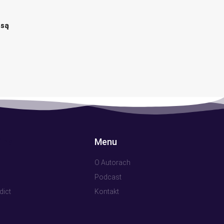
 są
 na
Menu
O Autorach
Podcast
dict
Kontakt