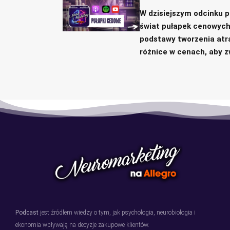
W dzisiejszym odcinku 
świat pułapek cenowych i
podstawy tworzenia atr
różnice w cenach, aby z
Podcast
jest źródłem wiedzy o tym, jak psychologia, neurobiologia i
ekonomia wpływają na decyzje zakupowe klientów.