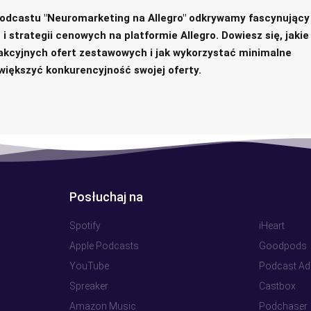
podcastu "Neuromarketing na Allegro" odkrywamy fascynujący
 strategii cenowych na platformie Allegro. Dowiesz się, jakie
akcyjnych ofert zestawowych i jak wykorzystać minimalne
większyć konkurencyjność swojej oferty.
Posłuchaj na
Posłuchaj
Spotify
iHeart
Apple Podcasts
Goodpods
YouTube
Podcast Ad
Spreaker
Castbox
Amazon Music
Podchaser