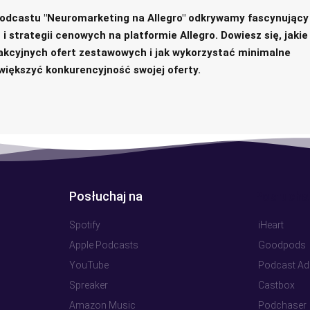
podcastu "Neuromarketing na Allegro" odkrywamy fascynujący
 strategii cenowych na platformie Allegro. Dowiesz się, jakie
akcyjnych ofert zestawowych i jak wykorzystać minimalne
większyć konkurencyjność swojej oferty.
Posłuchaj na
Posłuchaj
Spotify
iHeart
Apple Podcasts
Goodpods
YouTube
Podcast Ad
Spreaker
Castbox
Amazon Music
Podchaser