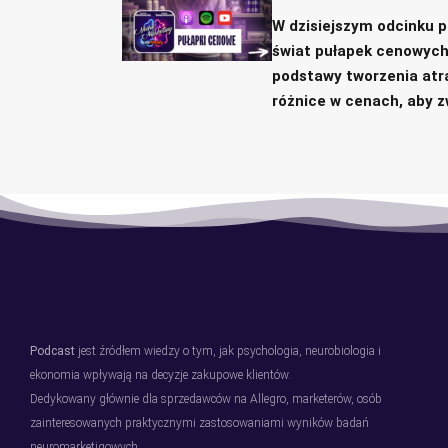
W dzisiejszym odcinku 
świat pułapek cenowych i
podstawy tworzenia atr
różnice w cenach, aby z
Podcast
jest źródłem wiedzy o tym, jak psychologia, neurobiologia i
ekonomia wpływają na decyzje zakupowe klientów.
Dedykowany głównie dla sprzedawców na Allegro, marketerów, osób
zainteresowanych praktycznymi zastosowaniami wyników badań
neuromarketigowych.