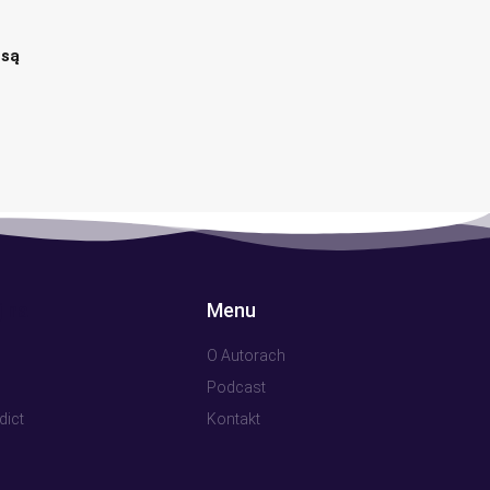
 są
 na
Menu
O Autorach
Podcast
dict
Kontakt